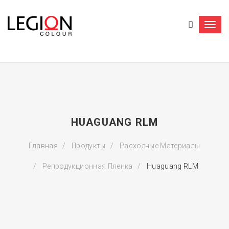
Togg
navi
HUAGUANG RLM
Главная
Продукты
Расходные Материалы
Репродукционная Пленка
Huaguang RLM