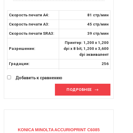
Скорость печати А4:
81 стр/мин
Скорость печати A3:
45 стр/мин
Скорость печати SRA3:
39 стр/мин
Принтер: 1,200 x 1,200
Разрешение:
dpi x 8 bit; 1,200 x 3,600
dpi эквивалент
Градации:
256
Плотность бумаги [г/м2]:
62 - 350 г/м2
Добавить к сравнению
Максимальный формат:
SRA3
ПОДРОБНЕЕ
KONICA MINOLTA ACCURIOPRINT C6085