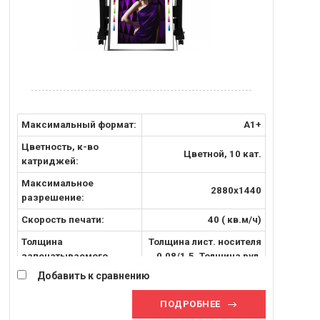
Максимальный формат:
A1+
Цветность, к-во
Цветной, 10 кат.
катриджей:
Максимальное
2880x1440
разрешение:
Скорость печати:
40 ( кв.м/ч)
Толщина
Толщина лист. носителя
запечатываемого
0.08/1.5, Толщина рул.
материала, [мм]:
носителя 0.08/ 0.5
Добавить к сравнению
Запечатываемый
Листовые и рулонные
ПОДРОБНЕЕ
материал:
носители