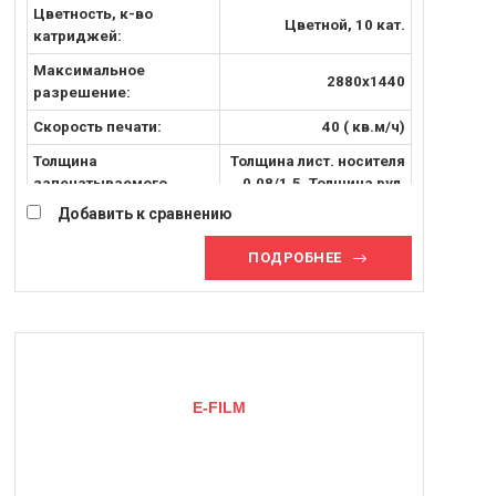
Цветность, к-во
Цветной, 10 кат.
катриджей:
Максимальное
2880x1440
разрешение:
Скорость печати:
40 ( кв.м/ч)
Толщина
Толщина лист. носителя
запечатываемого
0.08/1.5, Толщина рул.
материала, [мм]:
носителя 0.08/ 0.5
Добавить к сравнению
Запечатываемый
Листовые и рулонные
ПОДРОБНЕЕ
материал:
носители
E-FILM