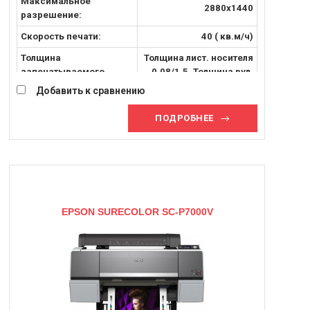
Максимальное
2880x1440
разрешение:
Скорость печати:
40 ( кв.м/ч)
Толщина
Толщина лист. носителя
запечатываемого
0.08/1.5, Толщина рул.
материала, [мм]:
носителя 0.08/ 0.5
Добавить к сравнению
Запечатываемый
Листовые и рулонные
ПОДРОБНЕЕ
материал:
носители
EPSON SURECOLOR SC-P7000V