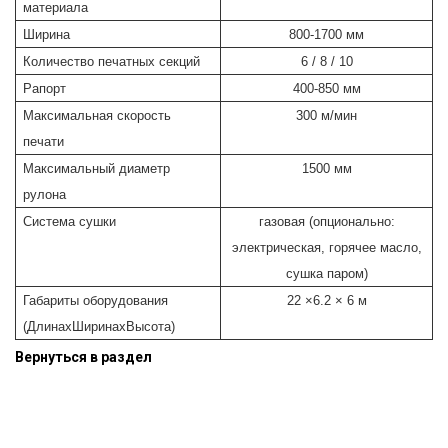
материала
Ширина
800-1700
мм
Количество печатных секций
6 / 8 / 10
Рапорт
400-850
мм
Максимальная скорость
300 м/мин
печати
Максимальный диаметр
150
0
мм
рулона
Система с
ушк
и
газовая
(опционально:
электрическая, горячее масло,
сушка паром)
Габариты оборудования
22 ×6.2 × 6 м
(ДлинахШиринахВысота)
Вернуться в раздел