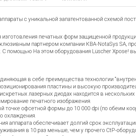
P аппараты с уникальной запатентованной схемой по
я изготовления печатных форм защищенной продукци
склюзивным партнером компании КВА-NotaSys SA, пр
. С помощью На этом оборудования Lüscher Xpose! в
диняющая в себе преимущества технологии "внутрен
озиционирования пластины и высокую производител
искретных лазерных диодах находится в нескольких
мирование печатного изображения.
 точке офсетной формы до 10 000 dpi (по обеим коо
о охлаждения.
ния аппарата обеспечивает долгий срок эксплуатаци
живания в 10 раз меньше, чем у прочего CtP-оборуд