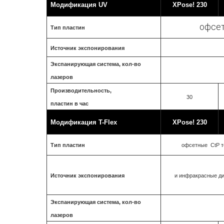
Модификация UV
XPose! 230
офсет
Тип пластин
Источник экспонирования
Экспанирующая система, кол-во
лазеров
Производительность,
30
пластин в час
Модификация T-Flex
XPose! 230
Тип пластин
офсетные CtP т
Источник экспонирования
и инфракрасные ди
Экспанирующая система, кол-во
лазеров