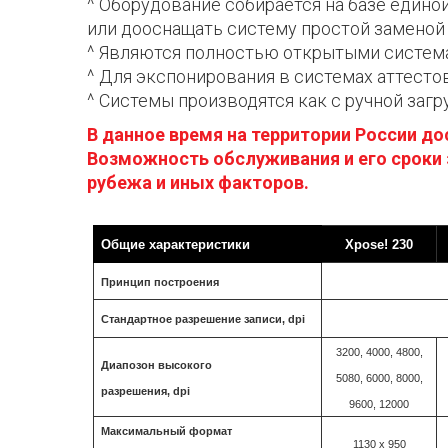
Оборудование собирается на базе едино
или дооснащать систему простой заменой
Являются полностью открытыми системам
Для экспонирования в системах аттест
Системы производятся как с ручной заг
В данное время на территории России д
Возможность обслуживания и его сроки 
рубежа и иных факторов.
Общие характеристики
Xpose! 230
Принцип построения
Стандартное разрешение записи, dpi
3200, 4000, 4800,
Диапозон высокого
5080, 6000, 8000,
разрешения, dpi
9600, 12000
Максимальный формат
1130 х 950