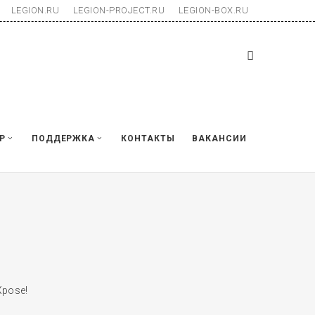
LEGION.RU
LEGION-PROJECT.RU
LEGION-BOX.RU
Р
ПОДДЕРЖКА
КОНТАКТЫ
ВАКАНСИИ
Xpose!