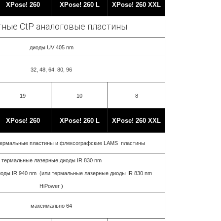
XPose! 260
XPose! 260 L
XPose! 260 XXL
ные CtP аналоговые пластины
диоды UV 405 nm
32, 48, 64, 80, 96
19
10
8
XPose! 260
XPose! 260 L
XPose! 260 XXL
ермальные пластины и флексографские LAMS пластины
термальные лазерные диоды IR 830 nm
оды IR 940 nm (или термальные лазерные диоды IR 830 nm
HiPower )
максимально 64