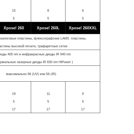
15
8
6
5
5
5
Xpose! 260
Xpose! 260L
Xpose! 260XXL
аналоговые пластины, флексографские LAMS пластины,
астины высокой печати, трафаретные сетки
иоды 405 nm и инфракрасные диоды IR 940 nm
ермальные лазерные диоды IR 830 nm HiPower )
максимально 96 (UV) или 56 (IR)
19
11
9
5
5
5
17
17
17