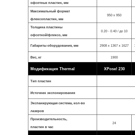
офсетных пластин, мм
Максимальный формат
950 х 950
флексопластин, мм
Толщина пластины
0.20 - 0.40 / до 10
офсетной/флексо, мм
Габариты оборудования, мм
2908 х 1367 х 1627
Вес, кг
1900
Модификация Thermal
XPose! 230
Тип пластин
Источник экспонирования
Экспанирующая система, кол-во
лазеров
Производительность,
24
пластин в час