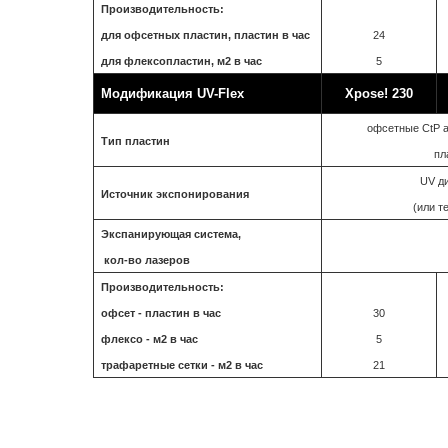
Производительность:
для офсетных пластин, пластин в час
24
для флексопластин, м2 в час
5
Модификация UV-Flex
Xpose! 230
офсетные CtP 
Тип пластин
пл
UV д
Источник экспонирования
(или т
Экспанирующая система,
кол-во лазеров
Производительность:
офсет - пластин в час
30
флексо - м2 в час
5
трафаретные сетки - м2 в час
21