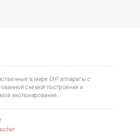
инственные в мире СtP аппараты с
тованной схемой построения и
ой экспонирования....
т
scher