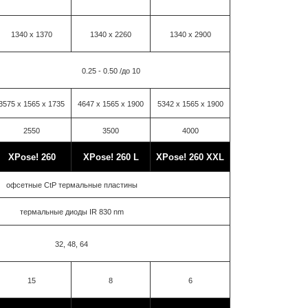
1340 х 1370
1340 х 2260
1340 х 2900
0.25 - 0.50 /до 10
3575 х 1565 х 1735
4647 х 1565 х 1900
5342 х 1565 х 1900
2550
3500
4000
XPose! 260
XPose! 260 L
XPose! 260 XXL
офсетные CtP термальные пластины
термальные диоды IR 830 nm
32, 48, 64
15
8
6