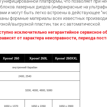
й унифицированной платформы, что позволяет при 
 блоков лазерных диодов (инфракрасные на ультрафи
и и могут быть легко встроены в действующее "wor
ованы формные материалы всех известных производи
рузкой/выгрузкой пластин, так и с автоматической.
оступно исключительно негарантийное сервисное о
зависят от характера неисправности, периода пост
Xpose! 260
Xpose! 260L
Xpose! 260XXL
внутренний барабан
2400, 2540
3200, 4000, 4800, 5080
1650 х 1370
1650 x 2260
1650 x 2900