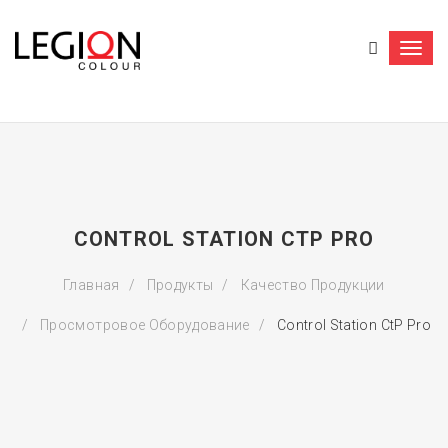
Togg
navi
CONTROL STATION CTP PRO
Главная
Продукты
Качество Продукции
Просмотровое Оборудование
Control Station CtP Pro