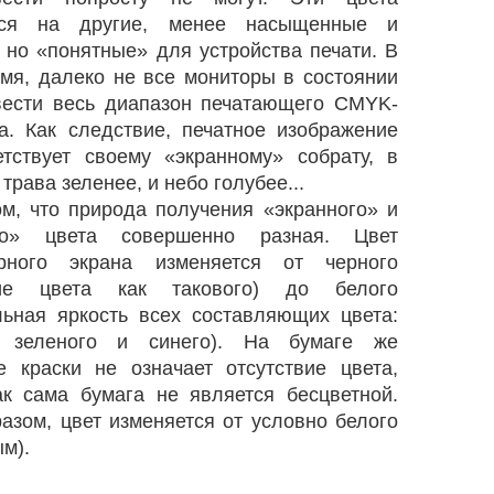
тся на другие, менее насыщенные и
 но «понятные» для устройства печати. В
емя, далеко не все мониторы в состоянии
вести весь диапазон печатающего CMYK-
ва. Как следствие, печатное изображение
етствует своему «экранному» собрату, в
 трава зеленее, и небо голубее...
ом, что природа получения «экранного» и
ого» цвета совершенно разная. Цвет
рного экрана изменяется от черного
твие цвета как такового) до белого
льная яркость всех составляющих цвета:
, зеленого и синего). На бумаге же
ие краски не означает отсутствие цвета,
ак сама бумага не является бесцветной.
азом, цвет изменяется от условно белого
м).