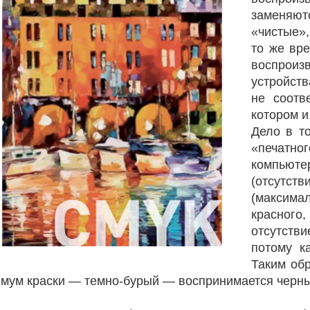
заменяю
«чистые»,
то же вр
воспроиз
устройст
не соотв
котором и
Дело в т
«печатн
компьюте
(отсутс
(максима
красного
отсутств
потому к
Таким обр
симум краски — темно-бурый — воспринимается черны