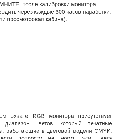
ПОМНИТЕ: после калибровки монитора
зводить через каждые 300 часов наработки.
ли просмотровая кабина).
ом охвате RGB монитора присутствует
 диапазон цветов, который печатные
ва, работающие в цветовой модели CMYK,
вести попросту не могут. Эти цвета